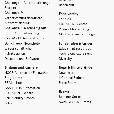
Challenge 1: Automatisierungs-
Bench2biz
Enabler
Challenge 2:
For diversity
Verantwortungsbewusste
For Kids
Automatisierung
EU-TALENT Centre
Challenge 3: Nachhaltigkeit
Power of Networking
durch Automatisierung
NCCRWomen campaign
Real World Demonstrators
Der «Theory Moonshot»
Für Schulen & Kinder
Wissenschaftliche
Educamint resources
Publikationen
Technology explainers
Datasets und Software
Diversity
Bildung und Karriere
News & Hintergründe
NCCR Automation Fellowship
Newsletter
Programme
inControl Podcast
REAL – Lab
Press Room
CAS ETH in Automation
Events
EU-TALENT Centre
Seminar Series
SNF Mobility Grants
Swiss CLOCK Summit
Jobs