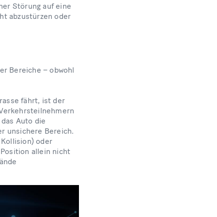
ner Störung auf eine
ht abzustürzen oder
erer Bereiche – obwohl
asse fährt, ist der
n Verkehrsteilnehmern
 das Auto die
er unsichere Bereich.
Kollision) oder
osition allein nicht
tände