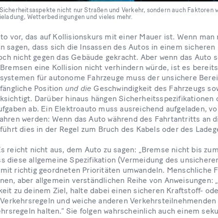
icherheitsaspekte nicht nur Straßen und Verkehr, sondern auch Faktoren w
ieladung, Wetterbedingungen und vieles mehr.
uto vor, das auf Kollisionskurs mit einer Mauer ist. Wenn man 
n sagen, dass sich die Insassen des Autos in einem sicheren
 noch nicht gegen das Gebäude gekracht. Aber wenn das Auto s
Bremsen eine Kollision nicht verhindern würde, ist es bereits
lsystemen für autonome Fahrzeuge muss der unsichere Bereic
und die
nfängliche Position
Geschwindigkeit des Fahrzeugs so
sichtigt. Darüber hinaus hängen Sicherheitsspezifikationen o
ufgaben ab. Ein Elektroauto muss ausreichend aufgeladen, vo
ahren werden: Wenn das Auto während des Fahrtantritts an d
 führt dies in der Regel zum Bruch des Kabels oder des Ladeg
 reicht nicht aus, dem Auto zu sagen: „Bremse nicht bis zum 
 diese allgemeine Spezifikation (Vermeidung des unsicheren
it richtig geordneten Prioritäten umwandeln. Menschliche F
en, aber allgemein verständlichen Reihe von Anweisungen: „
eit zu deinem Ziel, halte dabei einen sicheren Kraftstoff- od
e Verkehrsregeln und weiche anderen Verkehrsteilnehmenden
kehrsregeln halten.“ Sie folgen wahrscheinlich auch einem sek