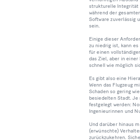
strukturelle Integritä
während der gesamten 
Software zuverlässig 
sein.
Einige dieser Anforde
zu niedrig ist, kann e
für einen vollständige
das Ziel, aber in eine
schnell wie möglich s
Es gibt also eine Hie
Wenn das Flugzeug mit
Schaden so gering wie
besiedelten Stadt. Je
festgelegt werden: N
Ingenieurinnen und Nut
Und darüber hinaus m
(erwünschte) Verhalt
zurückzukehren. Siche