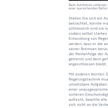
Beim Autofahren umfassen S
einer ausreichenden Batter
Stellen Sie sich ein A
betrachtet, könnte ma
schliesslich sind sie
sodass selbst starkes 
Entwicklung von Rege
werden, dass er die a
seiner Bremsen berück
der Reihenfolge der A
getrennt und dann gef
angeschlossen bleibt,
Mit anderen Worten: Es
Regelungstechnik muss
umsetzbare Aufgaben m
einer unausgesprochen
sicheren Geschwindigk
aufrecht, beachte all
sich nicht an die Ver