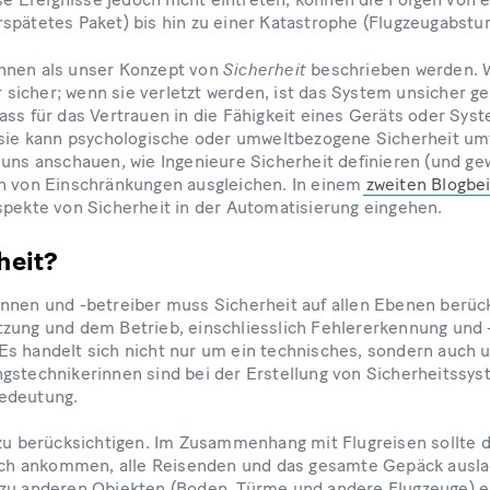
spätetes Paket) bis hin zu einer Katastrophe (Flugzeugabstur
Sicherheit
nnen als unser Konzept von
beschrieben werden. 
ir sicher; wenn sie verletzt werden, ist das System unsicher g
ss für das Vertrauen in die Fähigkeit eines Geräts oder Syst
 sie kann psychologische oder umweltbezogene Sicherheit umf
 uns anschauen, wie Ingenieure Sicherheit definieren (und ge
en von Einschränkungen ausgleichen. In einem
zweiten Blogbei
spekte von Sicherheit in der Automatisierung eingehen.
heit?
nnen und -betreiber muss Sicherheit auf allen Ebenen berüc
tzung und dem Betrieb, einschliesslich Fehlererkennung und
s handelt sich nicht nur um ein technisches, sondern auch u
gstechnikerinnen sind bei der Erstellung von Sicherheitssys
Bedeutung.
 zu berücksichtigen. Im Zusammenhang mit Flugreisen sollte 
lich ankommen, alle Reisenden und das gesamte Gepäck auslad
zu anderen Objekten (Boden, Türme und andere Flugzeuge) ei