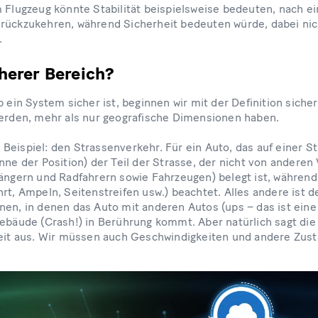
m Flugzeug könnte Stabilität beispielsweise bedeuten, nach ei
rückzukehren, während Sicherheit bedeuten würde, dabei nic
.
cherer Bereich?
b ein System sicher ist, beginnen wir mit der Definition sich
werden, mehr als nur geografische Dimensionen haben.
eispiel: den Strassenverkehr. Für ein Auto, das auf einer Str
nne der Position) der Teil der Strasse, der nicht von andere
gängern und Radfahrern sowie Fahrzeugen) belegt ist, während
rt, Ampeln, Seitenstreifen usw.) beachtet. Alles andere ist d
en, in denen das Auto mit anderen Autos (ups – das ist eine 
ebäude (Crash!) in Berührung kommt. Aber natürlich sagt die P
heit aus. Wir müssen auch Geschwindigkeiten und andere Zus