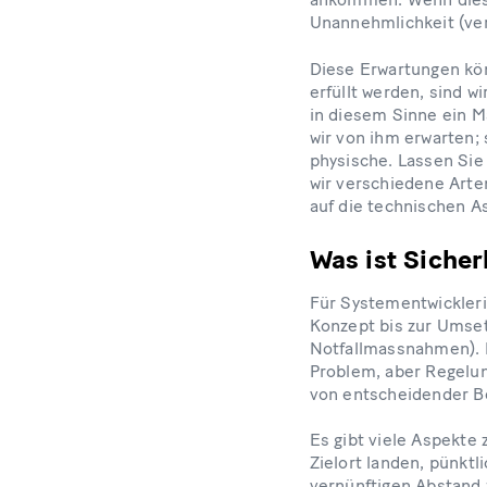
Unannehmlichkeit (ver
Diese Erwartungen kö
erfüllt werden, sind w
in diesem Sinne ein Ma
wir von ihm erwarten;
physische. Lassen Sie
wir verschiedene Art
auf die technischen A
Was ist Sicher
Für Systementwickleri
Konzept bis zur Umse
Notfallmassnahmen). E
Problem, aber Regelun
von entscheidender 
Es gibt viele Aspekte
Zielort landen, pünkt
vernünftigen Abstand 