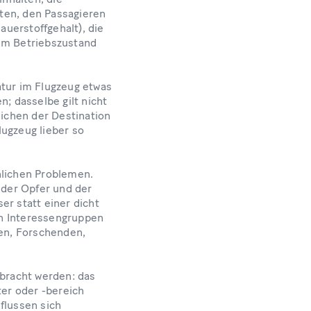
lten, den Passagieren
uerstoffgehalt), die
tem Betriebszustand
atur im Flugzeug etwas
; dasselbe gilt nicht
eichen der Destination
lugzeug lieber so
hlichen Problemen.
 der Opfer und der
er statt einer dicht
en Interessengruppen
en, Forschenden,
ebracht werden: das
er oder -bereich
flussen sich