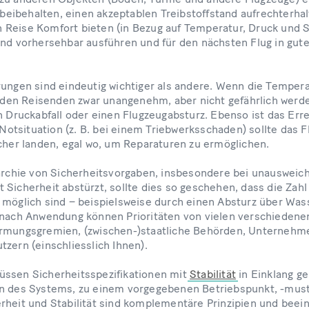
t beibehalten, einen akzeptablen Treibstoffstand aufrechterha
Reise Komfort bieten (in Bezug auf Temperatur, Druck und Sa
und vorhersehbar ausführen und für den nächsten Flug in gu
rungen sind eindeutig wichtiger als andere. Wenn die Temper
s den Reisenden zwar unangenehm, aber nicht gefährlich werden
n Druckabfall oder einen Flugzeugabsturz. Ebenso ist das Err
r Notsituation (z. B. bei einem Triebwerksschaden) sollte das F
icher landen, egal wo, um Reparaturen zu ermöglichen.
rarchie von Sicherheitsvorgaben, insbesondere bei unausweic
 Sicherheit abstürzt, sollte dies so geschehen, dass die Zahl
 möglich sind – beispielsweise durch einen Absturz über Wass
 nach Anwendung können Prioritäten von vielen verschieden
ormungsgremien, (zwischen-)staatliche Behörden, Unternehm
zern (einschliesslich Ihnen).
üssen Sicherheitsspezifikationen mit
Stabilität
in Einklang g
en des Systems, zu einem vorgegebenen Betriebspunkt, -must
rheit und Stabilität sind komplementäre Prinzipien und beein