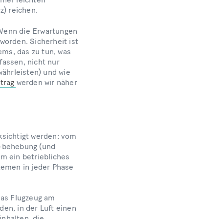
z) reichen.
Wenn die Erwartungen
eworden. Sicherheit ist
ems, das zu tun, was
assen, nicht nur
währleisten) und wie
trag
werden wir näher
ksichtigt werden: vom
 -behebung (und
m ein betriebliches
temen in jeder Phase
das Flugzeug am
en, in der Luft einen
nhalten, die