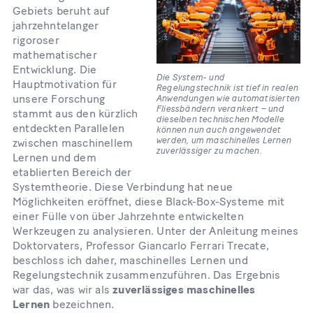
Gebiets beruht auf
jahrzehntelanger
rigoroser
mathematischer
Entwicklung. Die
Die System- und
Hauptmotivation für
Regelungstechnik ist tief in realen
Anwendungen wie automatisierten
unsere Forschung
Fliessbändern verankert – und
stammt aus den kürzlich
dieselben technischen Modelle
entdeckten Parallelen
können nun auch angewendet
werden, um maschinelles Lernen
zwischen maschinellem
zuverlässiger zu machen.
Lernen und dem
etablierten Bereich der
Systemtheorie. Diese Verbindung hat neue
Möglichkeiten eröffnet, diese Black-Box-Systeme mit
einer Fülle von über Jahrzehnte entwickelten
Werkzeugen zu analysieren. Unter der Anleitung meines
Doktorvaters, Professor Giancarlo Ferrari Trecate,
beschloss ich daher, maschinelles Lernen und
Regelungstechnik zusammenzuführen. Das Ergebnis
war das, was wir als
zuverlässiges maschinelles
Lernen
bezeichnen.