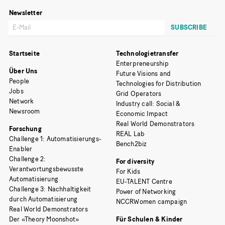
Newsletter
Startseite
Technologietransfer
Enterpreneurship
Über Uns
Future Visions and
People
Technologies for Distribution
Jobs
Grid Operators
Network
Industry call: Social &
Newsroom
Economic Impact
Real World Demonstrators
Forschung
REAL Lab
Challenge 1: Automatisierungs-
Bench2biz
Enabler
Challenge 2:
For diversity
Verantwortungsbewusste
For Kids
Automatisierung
EU-TALENT Centre
Challenge 3: Nachhaltigkeit
Power of Networking
durch Automatisierung
NCCRWomen campaign
Real World Demonstrators
Der «Theory Moonshot»
Für Schulen & Kinder