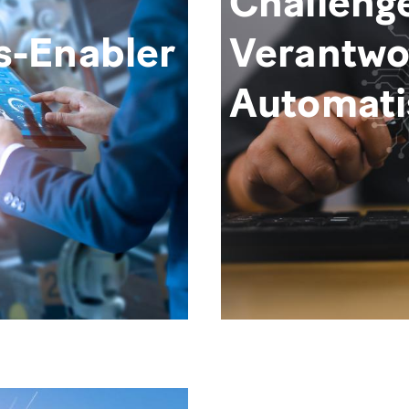
Challenge
s-Enabler
Verantwo
Automati