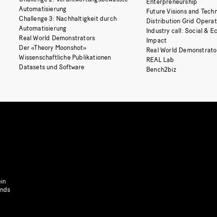
Enterpreneurship
Automatisierung
Future Visions and Techn
Challenge 3: Nachhaltigkeit durch
Distribution Grid Opera
Automatisierung
Industry call: Social & 
Real World Demonstrators
Impact
Der «Theory Moonshot»
Real World Demonstrato
Wissenschaftliche Publikationen
REAL Lab
Datasets und Software
Bench2biz
in
onds