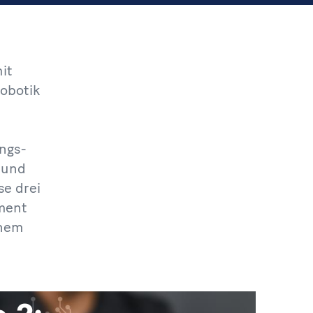
it
Robotik
ngs-
 und
se drei
ment
inem