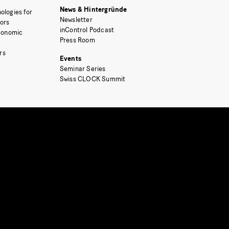
News & Hintergründe
ologies for
Newsletter
tors
inControl Podcast
Economic
Press Room
rs
Events
Seminar Series
Swiss CLOCK Summit