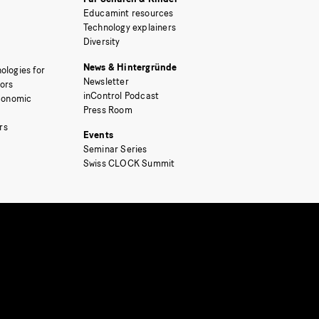
Educamint resources
Technology explainers
Diversity
News & Hintergründe
ologies for
Newsletter
tors
inControl Podcast
Economic
Press Room
rs
Events
Seminar Series
Swiss CLOCK Summit