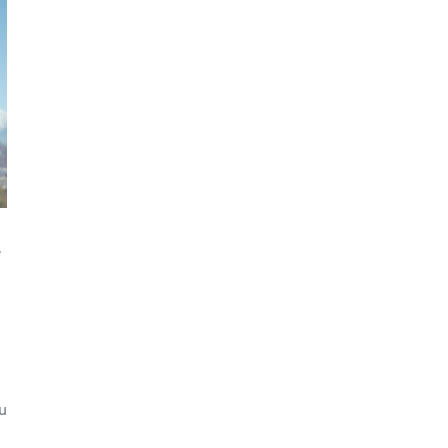
e
d
u