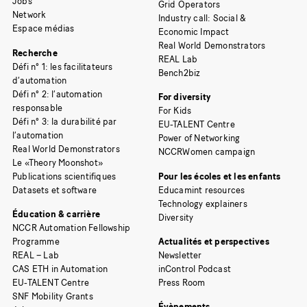
Jobs
Grid Operators
Network
Industry call: Social &
Espace médias
Economic Impact
Real World Demonstrators
Recherche
REAL Lab
Défi n° 1: les facilitateurs
Bench2biz
d’automation
Défi n° 2: l’automation
For diversity
responsable
For Kids
Défi n° 3: la durabilité par
EU-TALENT Centre
l’automation
Power of Networking
Real World Demonstrators
NCCRWomen campaign
Le «Theory Moonshot»
Publications scientifiques
Pour les écoles et les enfants
Datasets et software
Educamint resources
Technology explainers
Éducation & carrière
Diversity
NCCR Automation Fellowship
Programme
Actualités et perspectives
REAL – Lab
Newsletter
CAS ETH in Automation
inControl Podcast
EU-TALENT Centre
Press Room
SNF Mobility Grants
Évènements