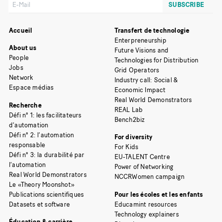
Accueil
Transfert de technologie
Enterpreneurship
About us
Future Visions and
People
Technologies for Distribution
Jobs
Grid Operators
Network
Industry call: Social &
Espace médias
Economic Impact
Real World Demonstrators
Recherche
REAL Lab
Défi n° 1: les facilitateurs
Bench2biz
d’automation
Défi n° 2: l’automation
For diversity
responsable
For Kids
Défi n° 3: la durabilité par
EU-TALENT Centre
l’automation
Power of Networking
Real World Demonstrators
NCCRWomen campaign
Le «Theory Moonshot»
Publications scientifiques
Pour les écoles et les enfants
Datasets et software
Educamint resources
Technology explainers
Éducation & carrière