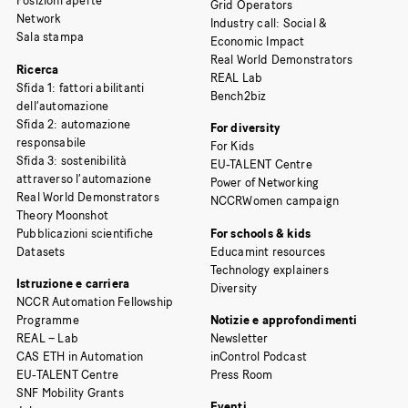
Posizioni aperte
Grid Operators
Network
Industry call: Social &
Sala stampa
Economic Impact
Real World Demonstrators
Ricerca
REAL Lab
Sfida 1: fattori abilitanti
Bench2biz
dell’automazione
Sfida 2: automazione
For diversity
responsabile
For Kids
Sfida 3: sostenibilità
EU-TALENT Centre
attraverso l’automazione
Power of Networking
Real World Demonstrators
NCCRWomen campaign
Theory Moonshot
Pubblicazioni scientifiche
For schools & kids
Datasets
Educamint resources
Technology explainers
Istruzione e carriera
Diversity
NCCR Automation Fellowship
Programme
Notizie e approfondimenti
REAL – Lab
Newsletter
CAS ETH in Automation
inControl Podcast
EU-TALENT Centre
Press Room
SNF Mobility Grants
Eventi