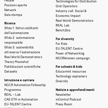
People
Technologies for Distribution
Posizioni aperte
Grid Operators
Network
Industry call: Social &
Sala stampa
Economic Impact
Real World Demonstrators
Ricerca
REAL Lab
Sfida 1: fattori abilitanti
Bench2biz
dell’automazione
Sfida 2: automazione
For diversity
responsabile
For Kids
Sfida 3: sostenibilità
EU-TALENT Centre
attraverso l’automazione
Power of Networking
Real World Demonstrators
NCCRWomen campaign
Theory Moonshot
Pubblicazioni scientifiche
For schools & kids
Datasets
Educamint resources
Technology explainers
Istruzione e carriera
Diversity
NCCR Automation Fellowship
Programme
Notizie e approfondimenti
REAL – Lab
Newsletter
CAS ETH in Automation
inControl Podcast
EU-TALENT Centre
Press Room