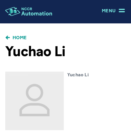
MENU
BRICIOLE
HOME
DI
Yuchao Li
PANE
Yuchao Li