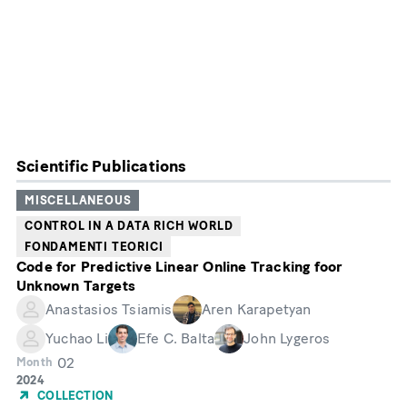
Scientific Publications
MISCELLANEOUS
CONTROL IN A DATA RICH WORLD
FONDAMENTI TEORICI
Code for Predictive Linear Online Tracking foor
Unknown Targets
Anastasios Tsiamis
Aren Karapetyan
Yuchao Li
Efe C. Balta
John Lygeros
02
Month
Year
2024
of
COLLECTION
Publication