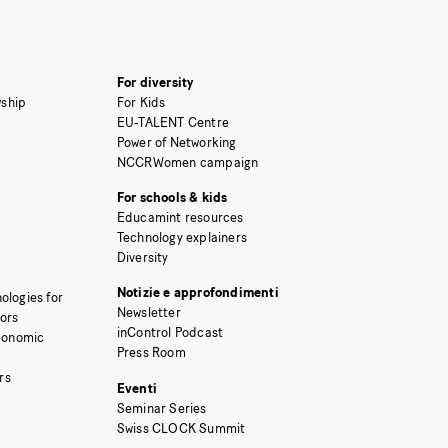
For diversity
ship
For Kids
EU-TALENT Centre
Power of Networking
NCCRWomen campaign
For schools & kids
Educamint resources
Technology explainers
Diversity
Notizie e approfondimenti
ologies for
Newsletter
tors
inControl Podcast
Economic
Press Room
rs
Eventi
Seminar Series
Swiss CLOCK Summit