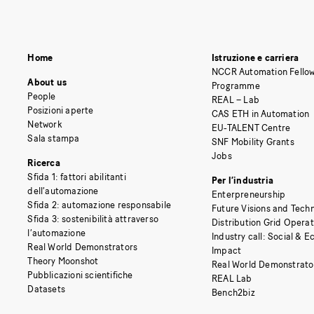
Home
Istruzione e carriera
NCCR Automation Fellow
About us
Programme
People
REAL – Lab
Posizioni aperte
CAS ETH in Automation
Network
EU-TALENT Centre
Sala stampa
SNF Mobility Grants
Jobs
Ricerca
Sfida 1: fattori abilitanti
Per l’industria
dell’automazione
Enterpreneurship
Sfida 2: automazione responsabile
Future Visions and Techn
Sfida 3: sostenibilità attraverso
Distribution Grid Opera
l’automazione
Industry call: Social & 
Real World Demonstrators
Impact
Theory Moonshot
Real World Demonstrato
Pubblicazioni scientifiche
REAL Lab
Datasets
Bench2biz