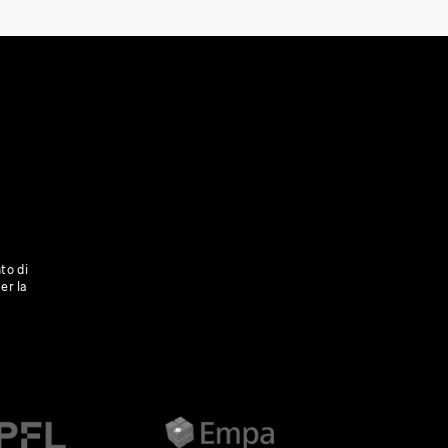
to di
er la