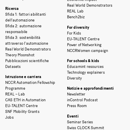
Real World Demonstrators
Ricerca
REAL Lab
Sfida 1: fattori abilitanti
Bench2biz
dell’automazione
Sfida 2: automazione
For diversity
responsabile
For Kids
Sfida 3: sostenibilità
EU-TALENT Centre
attraverso l’automazione
Power of Networking
Real World Demonstrators
NCCRWomen campaign
Theory Moonshot
Pubblicazioni scientifiche
For schools & kids
Datasets
Educamint resources
Technology explainers
Istruzione e carriera
Diversity
NCCR Automation Fellowship
Programme
Notizie e approfondimenti
REAL – Lab
Newsletter
CAS ETH in Automation
inControl Podcast
EU-TALENT Centre
Press Room
SNF Mobility Grants
Eventi
Jobs
Seminar Series
Swiss CLOCK Summit