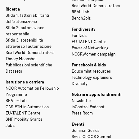
Real World Demonstrators
Ricerca
REAL Lab
Sfida 1: fattori abilitanti
Bench2biz
dell’automazione
Sfida 2: automazione
For diversity
responsabile
For Kids
Sfida 3: sostenibilità
EU-TALENT Centre
attraverso l’automazione
Power of Networking
Real World Demonstrators
NCCRWomen campaign
Theory Moonshot
Pubblicazioni scientifiche
For schools & kids
Datasets
Educamint resources
Technology explainers
Istruzione e carriera
Diversity
NCCR Automation Fellowship
Programme
Notizie e approfondimenti
REAL – Lab
Newsletter
CAS ETH in Automation
inControl Podcast
EU-TALENT Centre
Press Room
SNF Mobility Grants
Eventi
Jobs
Seminar Series
Swiss CLOCK Summit