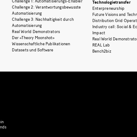
Challenge 1: Automatisierungs-Enabler
Technologietransfer
Challenge 2: Verantwortungsbewusste
Enterpreneurship
Automatisierung
Future Visions and Techn
Challenge 3: Nachhaltigkeit durch
Distribution Grid Opera
Automatisierung
Industry call: Social & 
Real World Demonstrators
Impact
Der «Theory Moonshot»
Real World Demonstrato
Wissenschaftliche Publikationen
REAL Lab
Datasets und Software
Bench2biz
in
onds