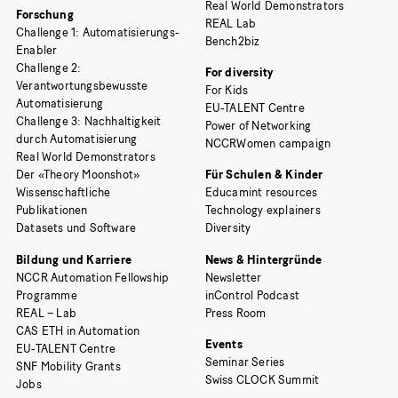
Real World Demonstrators
Forschung
REAL Lab
Challenge 1: Automatisierungs-
Bench2biz
Enabler
Challenge 2:
For diversity
Verantwortungsbewusste
For Kids
Automatisierung
EU-TALENT Centre
Challenge 3: Nachhaltigkeit
Power of Networking
durch Automatisierung
NCCRWomen campaign
Real World Demonstrators
Der «Theory Moonshot»
Für Schulen & Kinder
Wissenschaftliche
Educamint resources
Publikationen
Technology explainers
Datasets und Software
Diversity
Bildung und Karriere
News & Hintergründe
NCCR Automation Fellowship
Newsletter
Programme
inControl Podcast
REAL – Lab
Press Room
CAS ETH in Automation
Events
EU-TALENT Centre
Seminar Series
SNF Mobility Grants
Swiss CLOCK Summit
Jobs