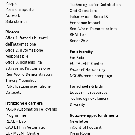
People
Technologies for Distribution
Posizioni aperte
Grid Operators
Network
Industry call: Social &
Sala stampa
Economic Impact
Real World Demonstrators
Ricerca
REAL Lab
Sfida 1: fattori abilitanti
Bench2biz
dell’automazione
Sfida 2: automazione
For diversity
responsabile
For Kids
Sfida 3: sostenibilità
EU-TALENT Centre
attraverso l’automazione
Power of Networking
Real World Demonstrators
NCCRWomen campaign
Theory Moonshot
Pubblicazioni scientifiche
For schools & kids
Datasets
Educamint resources
Technology explainers
Istruzione e carriera
Diversity
NCCR Automation Fellowship
Programme
Notizie e approfondimenti
REAL – Lab
Newsletter
CAS ETH in Automation
inControl Podcast
EU-TALENT Centre
Press Room