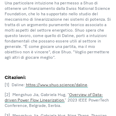
Una particolare intuizione ha permesso a Shuo di
ottenere un finanziamento dalla Swiss National Science
Foundation, che lo ha supportato nello studio del
meccanismo di linearizzazione nei sistemi di potenza. Si
tratta di un argomento puramente teorico associato a
molti aspetti del settore energetico. Shuo spera che
questo lavoro, come quello di Daline, porti a intuizioni
fondamentali che possano essere utili al settore in
generale. "È come giocare una partita, ma il mio
obiettivo non è vincere", dice Shuo. "Voglio permettere
agli altri di giocare meglio".
Citazioni:
[1] Daline:
https://www.shuo.science/daline
.
[2] Mengshuo Jia, Gabriela Hug, “
Overview of Data-
driven Power Flow Linearization
,” 2023 IEEE PowerTech
Conference, Belgrade, Serbia.
[3] Mengshuo Jia, Gabriela Hug, Ning Zhang, Zhaojian