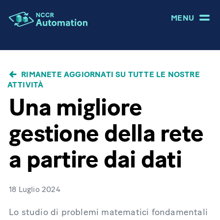
MENU
BRICIOLE
RIMANETE AGGIORNATI SU TUTTE LE NOSTRE
DI
ATTIVITÀ
PANE
Una migliore
gestione della rete
a partire dai dati
18 Luglio 2024
Lo studio di problemi matematici fondamentali