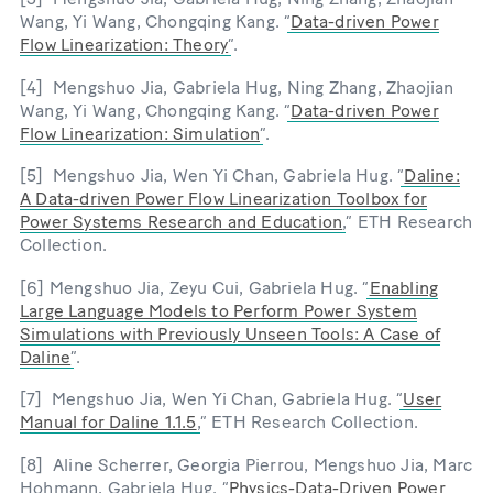
Wang, Yi Wang, Chongqing Kang. “
Data-driven Power
Flow Linearization: Theory
”.
[4] Mengshuo Jia, Gabriela Hug, Ning Zhang, Zhaojian
Wang, Yi Wang, Chongqing Kang. “
Data-driven Power
Flow Linearization: Simulation
”.
[5] Mengshuo Jia, Wen Yi Chan, Gabriela Hug. “
Daline:
A Data-driven Power Flow Linearization Toolbox for
Power Systems Research and Education
,” ETH Research
Collection.
[6] Mengshuo Jia, Zeyu Cui, Gabriela Hug. “
Enabling
Large Language Models to Perform Power System
Simulations with Previously Unseen Tools: A Case of
Daline
”.
[7] Mengshuo Jia, Wen Yi Chan, Gabriela Hug. “
User
Manual for Daline 1.1.5
,” ETH Research Collection.
[8] Aline Scherrer, Georgia Pierrou, Mengshuo Jia, Marc
Hohmann, Gabriela Hug. “
Physics-Data-Driven Power