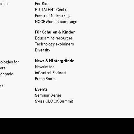
ship
For Kids
EU-TALENT Centre
Power of Networking
NCCRWomen campaign
Für Schulen & Kinder
Educamint resources
Technology explainers
Diversity
News & Hintergründe
ologies for
Newsletter
tors
inControl Podcast
Economic
Press Room
rs
Events
Seminar Series
Swiss CLOCK Summit