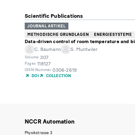
Scientific Publications
JOURNAL ARTIKEL
METHODISCHE GRUNDLAGEN
ENERGIESYSTEME
Data-driven control of room temperature and bi
C. Baumann
S. Muntwiler
307
Volume
118127
Pages
0306-2619
ISSN-Nummer
DOI
COLLECTION
NCCR Automation
Physikstrasse 3