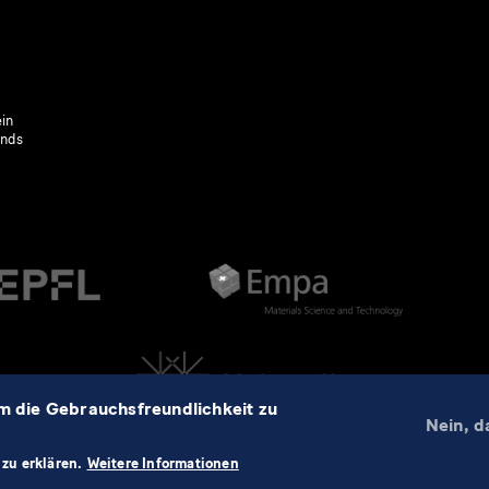
in
onds
m die Gebrauchsfreundlichkeit zu
Nein, d
zu erklären.
Weitere Informationen