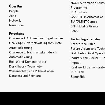
NCCR Automation Fellow
Über Uns
Programme
People
REAL – Lab
Jobs
CAS ETH in Automation
Network
EU-TALENT Centre
Newsroom
SNF Mobility Grants
Jobs
Forschung
Challenge 1: Automatisierungs-Enabler
Technologietransfer
Challenge 2: Verantwortungsbewusste
Enterpreneurship
Automatisierung
Future Visions and Techn
Challenge 3: Nachhaltigkeit durch
Distribution Grid Opera
Automatisierung
Industry call: Social & 
Real World Demonstrators
Impact
Der «Theory Moonshot»
Real World Demonstrato
Wissenschaftliche Publikationen
REAL Lab
Datasets und Software
Bench2biz