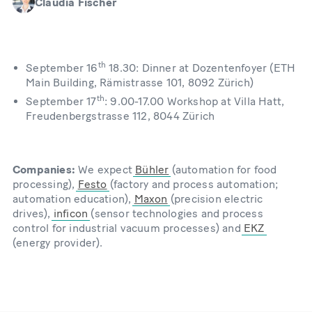
Claudia Fischer
th
September 16
18.30: Dinner at Dozentenfoyer (ETH
Main Building, Rämistrasse 101, 8092 Zürich)
th
September 17
: 9.00-17.00 Workshop at Villa Hatt,
Freudenbergstrasse 112, 8044 Zürich
Companies:
We expect
Bühler
(automation for food
processing),
Festo
(factory and process automation;
automation education),
Maxon
(precision electric
drives),
inficon
(sensor technologies and process
control for industrial vacuum processes) and
EKZ
(energy provider).