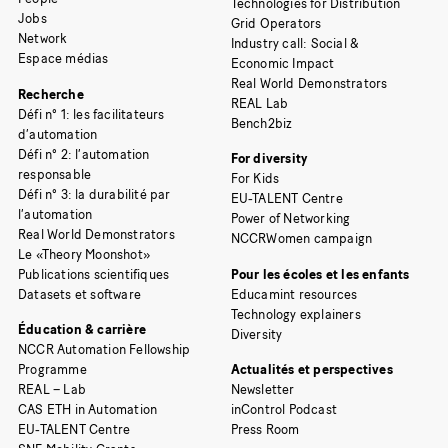
Technologies for Distribution
Jobs
Grid Operators
Network
Industry call: Social &
Espace médias
Economic Impact
Real World Demonstrators
Recherche
REAL Lab
Défi n° 1: les facilitateurs
Bench2biz
d’automation
Défi n° 2: l’automation
For diversity
responsable
For Kids
Défi n° 3: la durabilité par
EU-TALENT Centre
l’automation
Power of Networking
Real World Demonstrators
NCCRWomen campaign
Le «Theory Moonshot»
Publications scientifiques
Pour les écoles et les enfants
Datasets et software
Educamint resources
Technology explainers
Éducation & carrière
Diversity
NCCR Automation Fellowship
Programme
Actualités et perspectives
REAL – Lab
Newsletter
CAS ETH in Automation
inControl Podcast
EU-TALENT Centre
Press Room