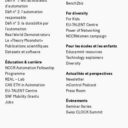
Défi n° 1: les facilitateurs
Bench2biz
d’automation
Défi n° 2: l’automation
For diversity
responsable
For Kids
Défi n° 3: la durabilité par
EU-TALENT Centre
l’automation
Power of Networking
Real World Demonstrators
NCCRWomen campaign
Le «Theory Moonshot»
Publications scientifiques
Pour les écoles et les enfants
Datasets et software
Educamint resources
Technology explainers
Éducation & carrière
Diversity
NCCR Automation Fellowship
Programme
Actualités et perspectives
REAL – Lab
Newsletter
CAS ETH in Automation
inControl Podcast
EU-TALENT Centre
Press Room
SNF Mobility Grants
Évènements
Jobs
Seminar Series
Swiss CLOCK Summit