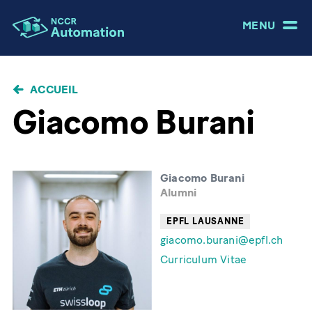
MENU
FIL
ACCUEIL
D'ARIANE
Giacomo Burani
Giacomo Burani
Alumni
EPFL LAUSANNE
giacomo.burani@epfl.ch
Curriculum Vitae