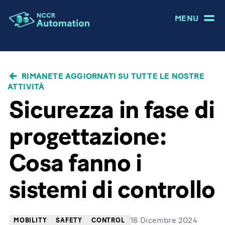
MENU
BRICIOLE
RIMANETE AGGIORNATI SU TUTTE LE NOSTRE
DI
ATTIVITÀ
PANE
Sicurezza in fase di
progettazione:
Cosa fanno i
sistemi di controllo
16 Dicembre 2024
MOBILITY
SAFETY
CONTROL