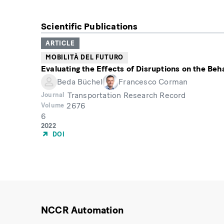
Scientific Publications
ARTICLE
MOBILITÀ DEL FUTURO
Evaluating the Effects of Disruptions on the Beh
Beda Büchel
Francesco Corman
Transportation Research Record
Journal
2676
Volume
6
Month
Year
2022
of
DOI
Publication
NCCR Automation