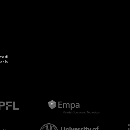
to di
er la