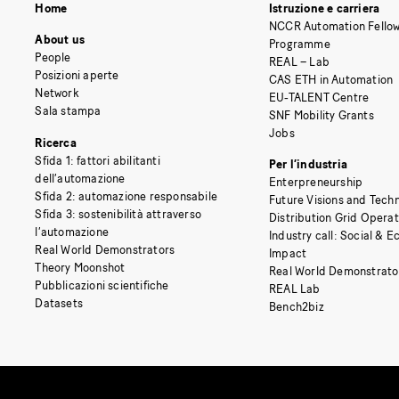
Home
Istruzione e carriera
NCCR Automation Fellow
About us
Programme
People
REAL – Lab
Posizioni aperte
CAS ETH in Automation
Network
EU-TALENT Centre
Sala stampa
SNF Mobility Grants
Jobs
Ricerca
Sfida 1: fattori abilitanti
Per l’industria
dell’automazione
Enterpreneurship
Sfida 2: automazione responsabile
Future Visions and Techn
Sfida 3: sostenibilità attraverso
Distribution Grid Opera
l’automazione
Industry call: Social & 
Real World Demonstrators
Impact
Theory Moonshot
Real World Demonstrato
Pubblicazioni scientifiche
REAL Lab
Datasets
Bench2biz