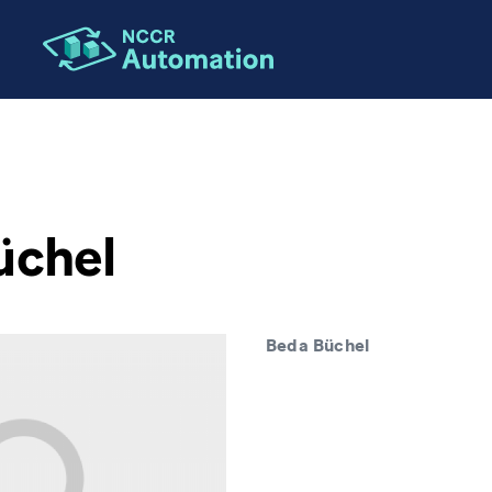
üchel
Beda Büchel