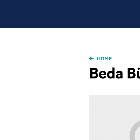
BRICIOLE
HOME
DI
Beda B
PANE