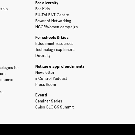
For diversity
ship
For Kids
EU-TALENT Centre
Power of Networking
NCCRWomen campaign
For schools & kids
Educamint resources
Technology explainers
Diversity
Notizie e approfondimenti
ologies for
Newsletter
tors
inControl Podcast
Economic
Press Room
rs
Eventi
Seminar Series
Swiss CLOCK Summit