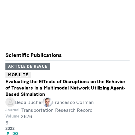
Scientific Publications
ARTICLE DE REVUE
MOBILITÉ
Evaluating the Effects of Disruptions on the Behavior
of Travelers in a Multimodal Network Utilizing Agent-
Based Simulation
Beda Büchel
Francesco Corman
Transportation Research Record
Journal
2676
Volume
6
Month
Année
2022
de
DOI