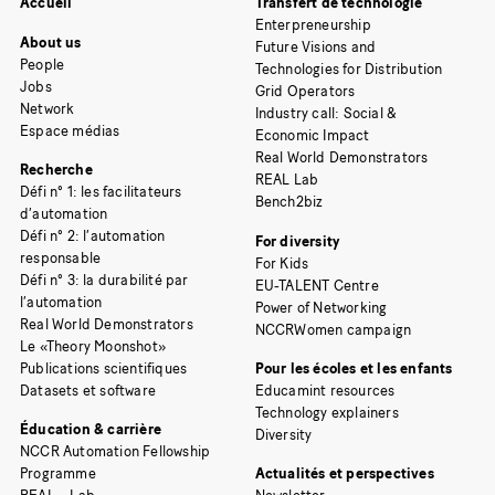
Accueil
Transfert de technologie
Enterpreneurship
About us
Future Visions and
People
Technologies for Distribution
Jobs
Grid Operators
Network
Industry call: Social &
Espace médias
Economic Impact
Real World Demonstrators
Recherche
REAL Lab
Défi n° 1: les facilitateurs
Bench2biz
d’automation
Défi n° 2: l’automation
For diversity
responsable
For Kids
Défi n° 3: la durabilité par
EU-TALENT Centre
l’automation
Power of Networking
Real World Demonstrators
NCCRWomen campaign
Le «Theory Moonshot»
Publications scientifiques
Pour les écoles et les enfants
Datasets et software
Educamint resources
Technology explainers
Éducation & carrière
Diversity
NCCR Automation Fellowship
Programme
Actualités et perspectives