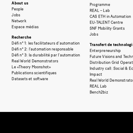
About us
Programme
People
REAL – Lab
Jobs
CAS ETH in Automation
Network
EU-TALENT Centre
Espace médias
SNF Mobility Grants
Jobs
Recherche
Défi n° 1: les facilitateurs d’automation
Transfert de technologi
Défi n° 2: l’automation responsable
Enterpreneurship
Défi n° 3: la durabilité par l’automation
Future Visions and Techn
Real World Demonstrators
Distribution Grid Opera
Le «Theory Moonshot»
Industry call: Social & 
Publications scientifiques
Impact
Datasets et software
Real World Demonstrato
REAL Lab
Bench2biz