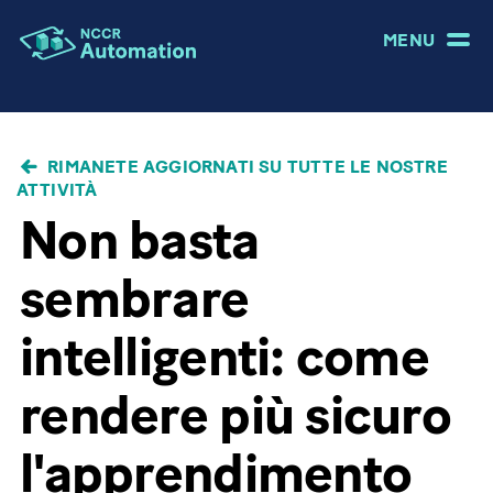
MENU
BRICIOLE
RIMANETE AGGIORNATI SU TUTTE LE NOSTRE
DI
ATTIVITÀ
PANE
Non basta
sembrare
intelligenti: come
rendere più sicuro
l'apprendimento