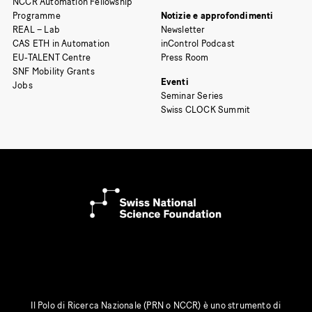
NCCR Automation Fellowship
Programme
Notizie e approfondimenti
REAL – Lab
Newsletter
CAS ETH in Automation
inControl Podcast
EU-TALENT Centre
Press Room
SNF Mobility Grants
Eventi
Jobs
Seminar Series
Swiss CLOCK Summit
Il Polo di Ricerca Nazionale (PRN o NCCR) è uno strumento di