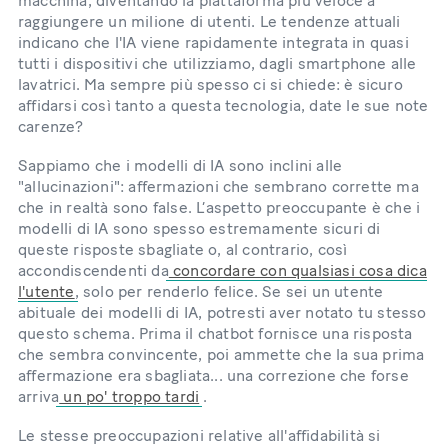
macchina, diventando la piattaforma più veloce a
raggiungere un milione di utenti. Le tendenze attuali
indicano che l'IA viene rapidamente integrata in quasi
tutti i dispositivi che utilizziamo, dagli smartphone alle
lavatrici. Ma sempre più spesso ci si chiede: è sicuro
affidarsi così tanto a questa tecnologia, date le sue note
carenze?
Sappiamo che i modelli di IA sono inclini alle
"allucinazioni": affermazioni che sembrano corrette ma
che in realtà sono false. L’aspetto preoccupante è che i
modelli di IA sono spesso estremamente sicuri di
queste risposte sbagliate o, al contrario, così
accondiscendenti da
concordare con qualsiasi cosa dica
l'utente
, solo per renderlo felice. Se sei un utente
abituale dei modelli di IA, potresti aver notato tu stesso
questo schema. Prima il chatbot fornisce una risposta
che sembra convincente, poi ammette che la sua prima
affermazione era sbagliata... una correzione che forse
arriva
un po' troppo tardi
.
Le stesse preoccupazioni relative all'affidabilità si