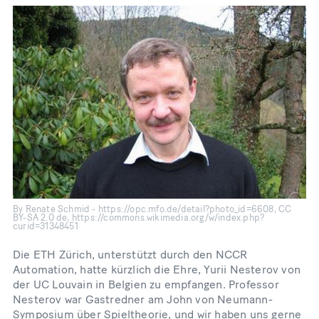
By Renate Schmid - https://opc.mfo.de/detail?photo_id=6608, CC
BY-SA 2.0 de, https://commons.wikimedia.org/w/index.php?
curid=31348451
Die ETH Zürich, unterstützt durch den NCCR
Automation, hatte kürzlich die Ehre, Yurii Nesterov von
der UC Louvain in Belgien zu empfangen. Professor
Nesterov war Gastredner am John von Neumann-
Symposium über Spieltheorie, und wir haben uns gerne