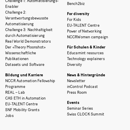
Challenge 1: Automatisierungs-
Bench2biz
Enabler
Challenge 2:
For diversity
Verantwortungsbewusste
For Kids
Automatisierung
EU-TALENT Centre
Challenge 3: Nachhaltigkeit
Power of Networking
durch Automatisierung
NCCRWomen campaign
Real World Demonstrators
Der «Theory Moonshot»
Für Schulen & Kinder
Wissenschaftliche
Educamint resources
Publikationen
Technology explainers
Datasets und Software
Diversity
Bildung und Karriere
News & Hintergründe
NCCR Automation Fellowship
Newsletter
Programme
inControl Podcast
REAL – Lab
Press Room
CAS ETH in Automation
Events
EU-TALENT Centre
Seminar Series
SNF Mobility Grants
Swiss CLOCK Summit
Jobs