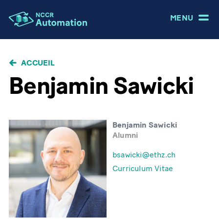
MENU
FIL
ACCUEIL
D'ARIANE
Benjamin Sawicki
Benjamin Sawicki
Alumni
bsawicki@ethz.ch
Curriculum Vitae