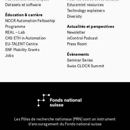
Datasets et software
Educamint resources
Technology explainers
Éducation & carrière
Diversity
NCCR Automation Fellowship
Programme
Actualités et perspectives
REAL – Lab
Newsletter
CAS ETH in Automation
inControl Podcast
EU-TALENT Centre
Press Room
SNF Mobility Grants
Évènements
Jobs
Seminar Series
Swiss CLOCK Summit
Les Pôles de recherche nationaux (PRN) sont un instrument
d’encouragement du Fonds national suisse