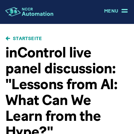
MENU
PFADNAVIGATION
STARTSEITE
inControl live
panel discussion:
"Lessons from AI:
What Can We
Learn from the
Hype?"