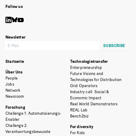
Follow us
Newsletter
Startseite
Technologietransfer
Enterpreneurship
Über Uns
Future Visions and
People
Technologies for Distribution
Jobs
Grid Operators
Network
Industry call: Social &
Newsroom
Economic Impact
Real World Demonstrators
Forschung
REAL Lab
Challenge 1: Automatisierungs-
Bench2biz
Enabler
Challenge 2:
For diversity
Verantwortungsbewusste
For Kids