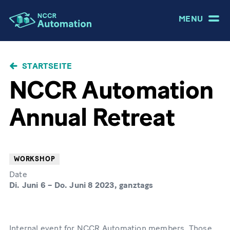
MENU
PFADNAVIGATION
STARTSEITE
NCCR Automation
Annual Retreat
WORKSHOP
Date
Di. Juni 6
–
Do. Juni 8 2023, ganztags
Internal event for NCCR Automation members. Those