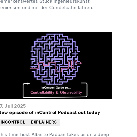
bemerkenswertes Stück Ingenieurskunst
geniessen und mit der Gondelbahn fahren.
7. Juli 2025
New episode of inControl Podcast out today
INCONTROL
EXPLAINERS
This time host Alberto Padoan takes us on a deep