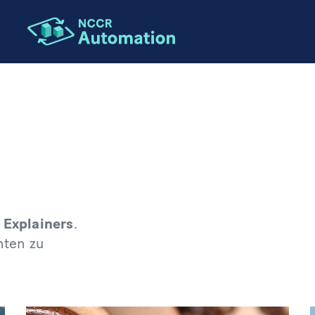
r
Explainers
.
hten zu