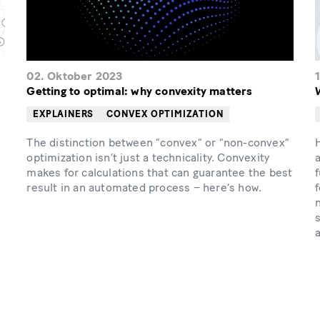
02. Oktober 2023
Getting to optimal: why convexity matters
EXPLAINERS
CONVEX OPTIMIZATION
The distinction between “convex” or “non-convex”
optimization isn’t just a technicality. Convexity
a
makes for calculations that can guarantee the best
f
result in an automated process – here’s how.
f
n
s
a