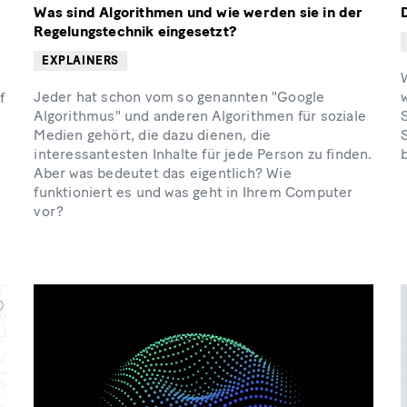
Was sind Algorithmen und wie werden sie in der
Regelungstechnik eingesetzt?
EXPLAINERS
W
Jeder hat schon vom so genannten "Google
f
Algorithmus" und anderen Algorithmen für soziale
S
Medien gehört, die dazu dienen, die
interessantesten Inhalte für jede Person zu finden.
t
Aber was bedeutet das eigentlich? Wie
funktioniert es und was geht in Ihrem Computer
vor?