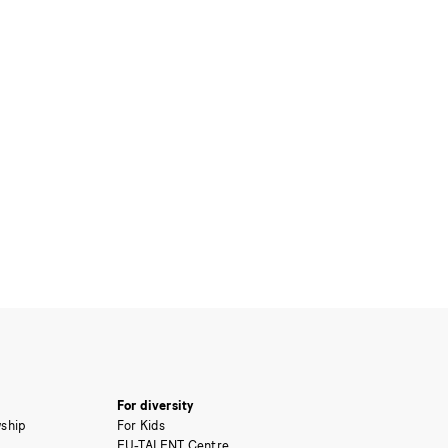
For diversity
ship
For Kids
EU-TALENT Centre