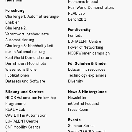
Newsroom
Economic Impact
Real World Demonstrators
Forschung
REAL Lab
Challenge 1: Automatisierungs-
Bench2biz
Enabler
Challenge 2:
For diversity
Verantwortungsbewusste
For Kids
Automatisierung
EU-TALENT Centre
Challenge 3: Nachhaltigkeit
Power of Networking
durch Automatisierung
NCCRWomen campaign
Real World Demonstrators
Der «Theory Moonshot»
Für Schulen & Kinder
Wissenschaftliche
Educamint resources
Publikationen
Technology explainers
Datasets und Software
Diversity
Bildung und Karriere
News & Hintergründe
NCCR Automation Fellowship
Newsletter
Programme
inControl Podcast
REAL – Lab
Press Room
CAS ETH in Automation
Events
EU-TALENT Centre
Seminar Series
SNF Mobility Grants
Swiss CLOCK Summit