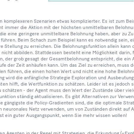
in komplexeren Szenarien etwas komplizierter. Es ist zum Bei
ent immer die Aktion mit der höchsten unmittelbaren Belohnun
die eine geringere unmittelbare Belohnung haben, aber zu Z
ühren. Beim Schach zum Beispiel kann es notwendig sein, ein
e Stellung zu erreichen. Die Belohnungsfunktion allein kann 
 nicht abbilden. Stattdessen besteht eine Möglichkeit darin, 
n, der grob gesagt der Gesamtbelohnung entspricht, die ein
fe der Zeit anhäufen kann. Um das Ziel zu erreichen, muss 
den führen, die einen hohen Wert und nicht eine hohe Belohn
g wird die anfängliche Strategie Exploration und Ausbeutung
en hilft, die Wertfunktion zu schätzen. Leider ist es jedoch s
zu schätzen - der Agent muss den Wert der Zustände über viel
nktion ständig aktualisieren. Es gibt Alternativen zur Verwe
e gängigste die Policy-Gradienten sind, die die optimale Strat
in neuronales Netz verwenden, um von Zuständen direkt auf A
ist ein guter Ausgangspunkt, wenn Sie mehr wissen wollen!
en Agenten in der Regel mit Strategien, die Erkundung («Explo