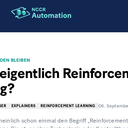
ION
DEN BLEIBEN
 eigentlich Reinforc
ng?
06. Septembe
NER
EXPLAINERS
REINFORCEMENT LEARNING
einlich schon einmal den Begriff „Reinforcement