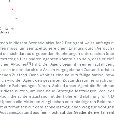
rnen in diesem Szenario ablaufen? Der Agent weiss anfangs n
en muss, um sein Ziel zu erreichen. Er muss durch Versuch u
d die sich daraus ergebenden Belohnungen untersuchen (die
rtstrategie für unseren Agenten könnte also sein, dass er einf
[1]
ichen Aktionen
trifft: Der Agent beginnt in einem zufälligen
gt sich in den durch die Aktion vorgegebenen Zustand, erhält
neuen Zustand. Dann wählt er eine neue zufällige Aktion, bew
lich wird der Agent den gesamten Zustandsraum erforscht un
elchen Belohnungen führen. Sobald unser Agent die Belohnun
er diese nutzen, um eine neue Strategie festzulegen: Von j
Aktion, die zu dem Zustand mit der höheren Belohnung führt 
); wenn alle Aktionen zur gleichen oder niedrigeren Belohnun
hrt automatisch auf dem schnellstmöglichen Weg zur richtige
 Ausgangszustand aus (
ein Hoch auf das Gradientenverfahren