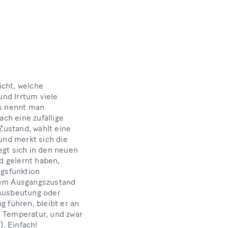
icht, welche
nd Irrtum viele
s nennt man
ach eine zufällige
 Zustand, wählt eine
 und merkt sich die
egt sich in den neuen
d gelernt haben,
gsfunktion
edem Ausgangszustand
(Ausbeutung oder
g führen, bleibt er an
n Temperatur, und zwar
!). Einfach!