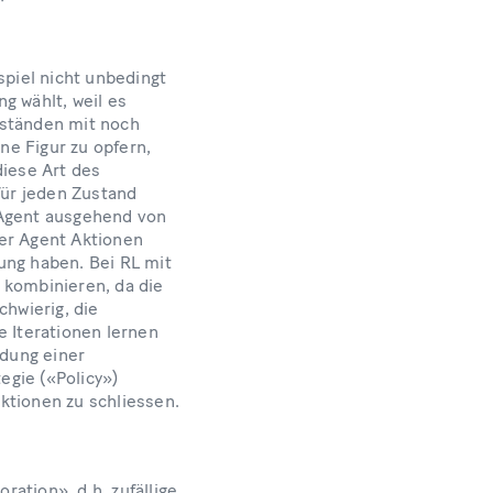
spiel nicht unbedingt
g wählt, weil es
uständen mit noch
e Figur zu opfern,
diese Art des
für jeden Zustand
 Agent ausgehend von
der Agent Aktionen
ung haben. Bei RL mit
 kombinieren, da die
chwierig, die
e Iterationen lernen
ndung einer
egie («Policy»)
ktionen zu schliessen.
ration», d.h. zufällige