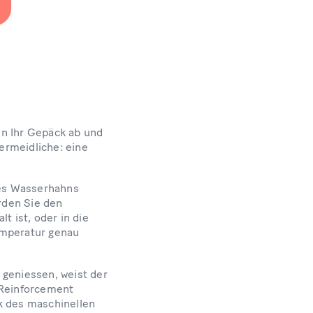
en Ihr Gepäck ab und
ermeidliche: eine
des Wasserhahns
rden Sie den
t ist, oder in die
Temperatur genau
 geniessen, weist der
 Reinforcement
k des maschinellen