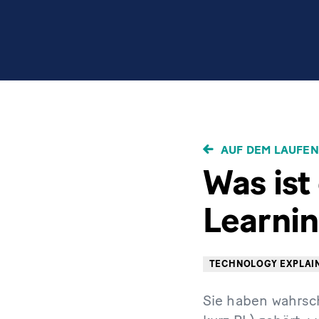
PFADNAVIGAT
AUF DEM LAUFEN
Was ist
Learni
TECHNOLOGY EXPLAI
Sie haben wahrsch