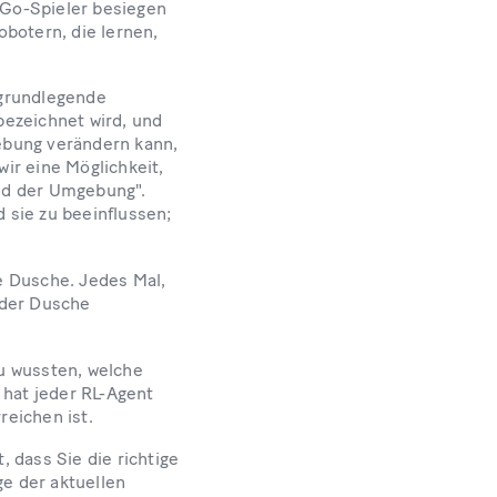
 Go-Spieler besiegen
botern, die lernen,
e grundlegende
bezeichnet wird, und
gebung verändern kann,
ir eine Möglichkeit,
nd der Umgebung".
d sie zu beeinflussen;
e Dusche. Jedes Mal,
 der Dusche
au wussten, welche
 hat jeder RL-Agent
rreichen ist.
 dass Sie die richtige
ge der aktuellen