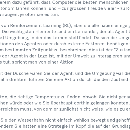
derem dazu geführt, dass Computer die besten menschlichen
tonom fahren können, und – zur grossen Freude vieler - zu Ro
 saugen, je öfter sie es tun.
n von Reinforcement Learning (RL), aber sie alle haben einig
ie wichtigsten Elemente sind ein Lernender, der als Agent 
lle) Umgebung, in der das Lernen stattfindet. Da sich die Um
tionen des Agenten oder durch externe Faktoren, benötigen w
m bestimmten Zeitpunkt zu beschreiben; dies ist der "Zusta
 der Agent in der Lage ist, mit der Umwelt zu interagieren un
s tut, spricht man von einer Aktion.
it der Dusche waren Sie der Agent, und die Umgebung war di
hn drehten, führten Sie eine Aktion durch, die den Zustand
tten, die richtige Temperatur zu finden, obwohl Sie nicht gen
ichen würde oder wie Sie überhaupt dorthin gelangen konnten,
 erreichen muss, von dem er zunächst nicht weiss, wie es zu e
Sie den Wasserhahn nicht einfach wahllos bewegt und gehofft,
ndern Sie hatten eine Strategie im Kopf, die auf der Grundla