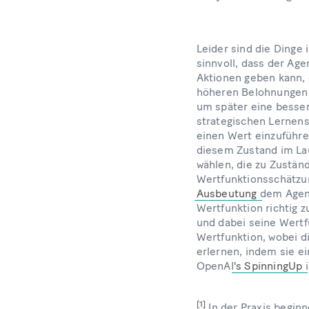
Leider sind die Dinge 
sinnvoll, dass der Ag
Aktionen geben kann, 
höheren Belohnungen f
um später eine besser
strategischen Lernens
einen Wert einzuführe
diesem Zustand im Lau
wählen, die zu Zustän
Wertfunktionsschätzun
Ausbeutung
dem Agent
Wertfunktion richtig 
und dabei seine Wertfu
Wertfunktion, wobei di
erlernen, indem sie e
OpenAI
's SpinningUp
[1]
In der Praxis beginn