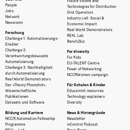
Future Visions and
People
Technologies for Distribution
Jobs
Grid Operators
Network
Industry call: Social &
Newsroom
Economic Impact
Real World Demonstrators
Forschung
REAL Lab
Challenge 1: Automatisierungs-
Bench2biz
Enabler
Challenge 2:
For diversity
Verantwortungsbewusste
For Kids
Automatisierung
EU-TALENT Centre
Challenge 3: Nachhaltigkeit
Power of Networking
durch Automatisierung
NCCRWomen campaign
Real World Demonstrators
Der «Theory Moonshot»
Für Schulen & Kinder
Wissenschaftliche
Educamint resources
Publikationen
Technology explainers
Datasets und Software
Diversity
Bildung und Karriere
News & Hintergründe
NCCR Automation Fellowship
Newsletter
Programme
inControl Podcast